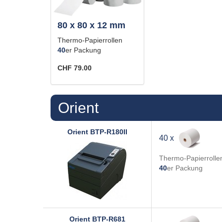
80 x 80 x 12 mm
Thermo-Papierrollen
40
er Packung
CHF 79.00
Orient
Orient
BTP-R180II
40 x
Thermo-Papierrolle
40
er Packung
Orient
BTP-R681