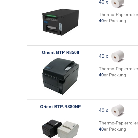
40 x
Thermo-Papierrolle
40
er Packung
Orient
BTP-R850II
40 x
Thermo-Papierrolle
40
er Packung
Orient
BTP-R880NP
40 x
Thermo-Papierrolle
40
er Packung