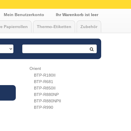
Mein Benutzerkonto
Ihr Warenkorb ist leer
e Papierrollen
Thermo-Etiketten
Zubehör
Orient
BTP-R180II
BTP-R681
BTP-R850II
BTP-R880NP
BTP-R880NPII
BTP-R990