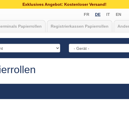
Exklusives Angebot: Kostenloser Versand!
FR
DE
IT
EN
erminals Papierrollen
Registrierkassen Papierrollen
Ander
errollen