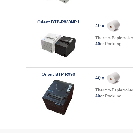
Orient
BTP-R880NPII
40 x
Thermo-Papierrolle
40
er Packung
Orient
BTP-R990
40 x
Thermo-Papierrolle
40
er Packung