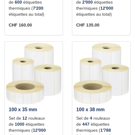
de
600
étiquettes
de
2'000
étiquettes
thermiques (
7'200
thermiques (
12'000
étiquettes au total)
étiquettes au total)
CHF 160.00
CHF 135.00
100 x 35 mm
100 x 38 mm
Set de
12
rouleaux
Set de
4
rouleaux
de
1000
étiquettes
de
447
étiquettes
thermiques (
12'000
thermiques (
1'788