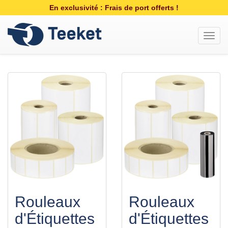
En exclusivité : Frais de port offerts !
Toggl
navig
Rouleaux
Rouleaux
d'Étiquettes
d'Étiquettes