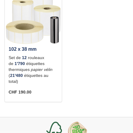
102 x 38 mm
Set de
12
rouleaux
de
1'790
étiquettes
thermiques
papier vélin
(
21'480
étiquettes au
total)
CHF 190.00